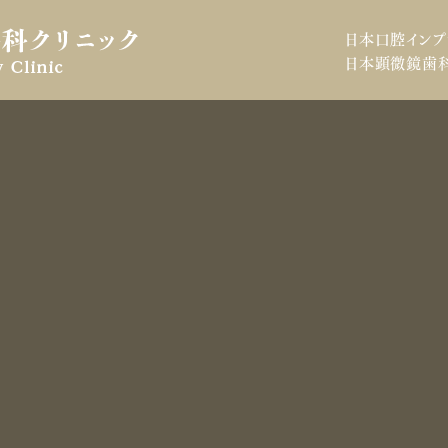
日本口腔インプ
日本顕微鏡歯科