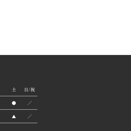
金
土
日/祝
●
●
／
●
▲
／