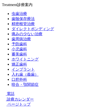
Treatment
診療案内
虫歯治療
歯髄保存療法
精密根管治療
ダイレクトボンディング
痛みの少ない治療
歯周病治療
予防歯科
小児歯科
審美歯科
ホワイトニング
矯正歯科
インプラント
入れ歯（義歯）
口腔外科
咬合・顎関節症
電話
診療カレンダー
ページトップ