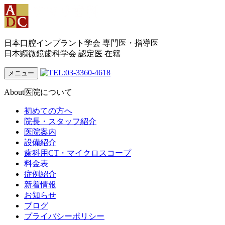
日本口腔インプラント学会 専門医・指導医
日本顕微鏡歯科学会 認定医 在籍
メニュー
About
医院について
初めての方へ
院長・スタッフ紹介
医院案内
設備紹介
歯科用CT・マイクロスコープ
料金表
症例紹介
新着情報
お知らせ
ブログ
プライバシーポリシー