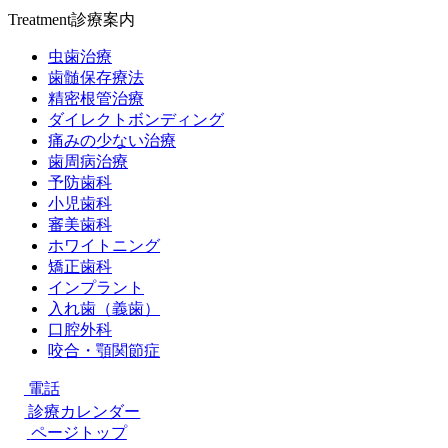
Treatment
診療案内
虫歯治療
歯髄保存療法
精密根管治療
ダイレクトボンディング
痛みの少ない治療
歯周病治療
予防歯科
小児歯科
審美歯科
ホワイトニング
矯正歯科
インプラント
入れ歯（義歯）
口腔外科
咬合・顎関節症
電話
診療カレンダー
ページトップ