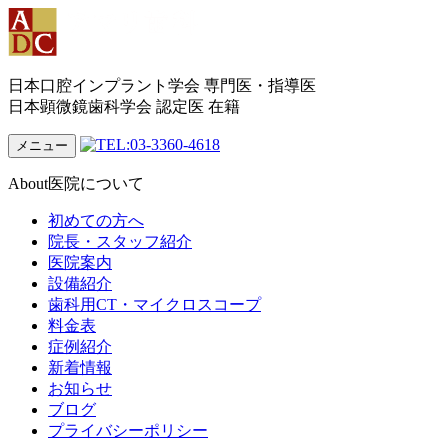
日本口腔インプラント学会 専門医・指導医
日本顕微鏡歯科学会 認定医 在籍
メニュー
About
医院について
初めての方へ
院長・スタッフ紹介
医院案内
設備紹介
歯科用CT・マイクロスコープ
料金表
症例紹介
新着情報
お知らせ
ブログ
プライバシーポリシー