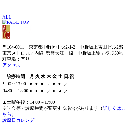
ALL
〒164-0011 東京都中野区中央2-1-2 中野坂上吉田ビル2階
東京メトロ丸ノ内線･都営大江戸線「中野坂上駅」徒歩30秒
駐車場：有り
アクセス
診療時間
月
火
水
木
金
土
日/祝
9:00～13:00
●
●
●
／
●
●
／
14:00～18:00
●
●
●
／
●
▲
／
▲土曜午後：14:00～17:00
※学会等で診療時間が変更する場合があります（
詳しくはこ
ちら
）
診療日カレンダー