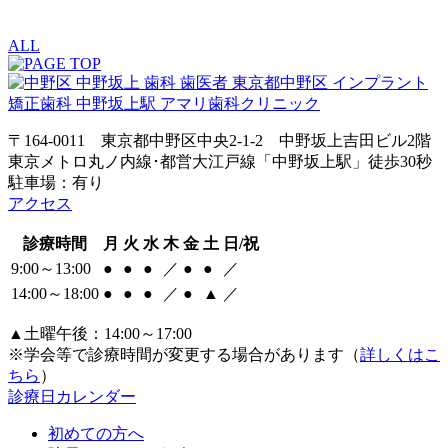
ALL
〒164-0011 東京都中野区中央2-1-2 中野坂上吉田ビル2階
東京メトロ丸ノ内線･都営大江戸線「中野坂上駅」徒歩30秒
駐車場：有り
アクセス
診療時間
月
火
水
木
金
土
日/祝
9:00～13:00
●
●
●
／
●
●
／
14:00～18:00
●
●
●
／
●
▲
／
▲土曜午後：14:00～17:00
※学会等で診療時間が変更する場合があります（
詳しくはこ
ちら
）
診療日カレンダー
初めての方へ