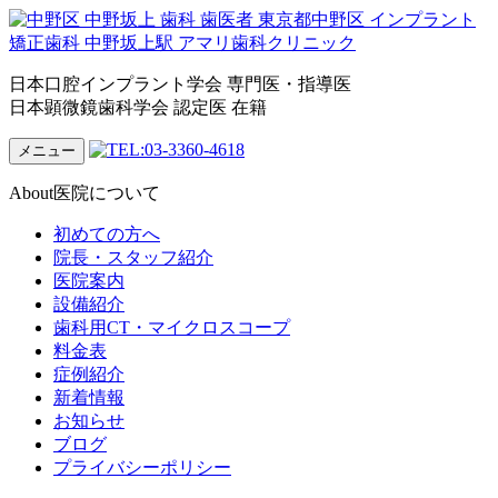
日本口腔インプラント学会 専門医・指導医
日本顕微鏡歯科学会 認定医 在籍
メニュー
About
医院について
初めての方へ
院長・スタッフ紹介
医院案内
設備紹介
歯科用CT・マイクロスコープ
料金表
症例紹介
新着情報
お知らせ
ブログ
プライバシーポリシー