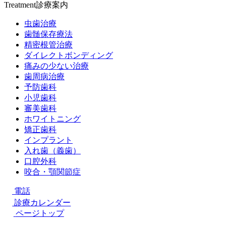
Treatment
診療案内
虫歯治療
歯髄保存療法
精密根管治療
ダイレクトボンディング
痛みの少ない治療
歯周病治療
予防歯科
小児歯科
審美歯科
ホワイトニング
矯正歯科
インプラント
入れ歯（義歯）
口腔外科
咬合・顎関節症
電話
診療カレンダー
ページトップ