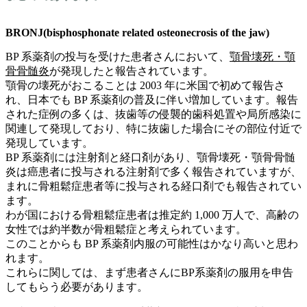
BRONJ(bisphosphonate related osteonecrosis of the jaw)
BP 系薬剤の投与を受けた患者さんにおいて、
顎骨壊死・顎
骨骨髄炎
が発現したと報告されています。
顎骨の壊死がおこることは 2003 年に米国で初めて報告さ
れ、日本でも BP 系薬剤の普及に伴い増加しています。報告
された症例の多くは、抜歯等の侵襲的歯科処置や局所感染に
関連して発現しており、特に抜歯した場合にその部位付近で
発現しています。
BP 系薬剤には注射剤と経口剤があり、顎骨壊死・顎骨骨髄
炎は癌患者に投与される注射剤で多く報告されていますが、
まれに骨粗鬆症患者等に投与される経口剤でも報告されてい
ます。
わが国における骨粗鬆症患者は推定約 1,000 万人で、高齢の
女性では約半数が骨粗鬆症と考えられています。
このことからも BP 系薬剤内服の可能性はかなり高いと思わ
れます。
これらに関しては、まず患者さんにBP系薬剤の服用を申告
してもらう必要があります。