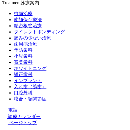
Treatment
診療案内
虫歯治療
歯髄保存療法
精密根管治療
ダイレクトボンディング
痛みの少ない治療
歯周病治療
予防歯科
小児歯科
審美歯科
ホワイトニング
矯正歯科
インプラント
入れ歯（義歯）
口腔外科
咬合・顎関節症
電話
診療カレンダー
ページトップ