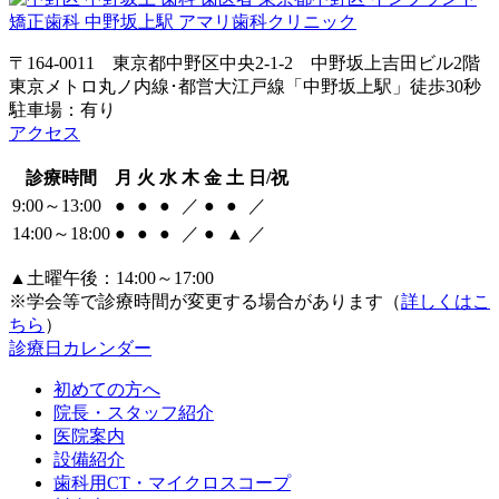
〒164-0011 東京都中野区中央2-1-2 中野坂上吉田ビル2階
東京メトロ丸ノ内線･都営大江戸線「中野坂上駅」徒歩30秒
駐車場：有り
アクセス
診療時間
月
火
水
木
金
土
日/祝
9:00～13:00
●
●
●
／
●
●
／
14:00～18:00
●
●
●
／
●
▲
／
▲土曜午後：14:00～17:00
※学会等で診療時間が変更する場合があります（
詳しくはこ
ちら
）
診療日カレンダー
初めての方へ
院長・スタッフ紹介
医院案内
設備紹介
歯科用CT・マイクロスコープ