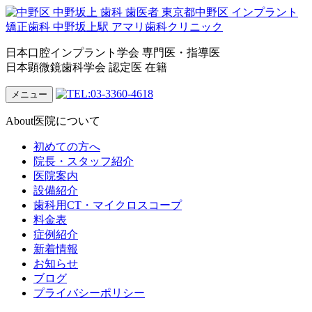
日本口腔インプラント学会 専門医・指導医
日本顕微鏡歯科学会 認定医 在籍
メニュー
About
医院について
初めての方へ
院長・スタッフ紹介
医院案内
設備紹介
歯科用CT・マイクロスコープ
料金表
症例紹介
新着情報
お知らせ
ブログ
プライバシーポリシー