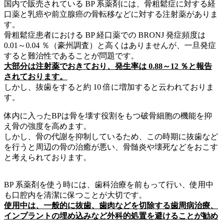
国内で販売されている BP 系薬剤には、骨粗鬆症に対する経
口薬と乳癌や前立腺癌の骨転移などに対する注射薬がありま
す。
骨粗鬆症患者における BP 経口薬での BRONJ 発症頻度は
0.01～0.04 ％（豪州調査）と高くはありませんが、一旦発症
すると難治性であることが問題です。
大部分は注射薬でおきており、発生率は 0.88～12 ％と報告
されております。
しかし、抜歯をすると約 10 倍に増加すると云われておりま
す。
体内に入ったBPは骨を壊す役割をもつ破骨細胞の機能を抑
え骨の強度を高めます。
しかし、骨の代謝を抑制しているため、この時期に抜歯など
を行うと周辺の骨の治癒が悪い、骨髄炎や壊死などをおこす
と考えられております。
BP 系薬剤を使う時には、歯科治療を前もって行い、使用中
も口腔内を清潔に保つことが大切です。
使用中は、一般的に抜歯、歯肉などを切除する歯周病治療、
インプラントの埋め込みなど外科的処置を避けることが勧め