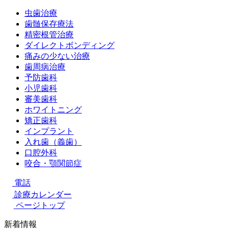
虫歯治療
歯髄保存療法
精密根管治療
ダイレクトボンディング
痛みの少ない治療
歯周病治療
予防歯科
小児歯科
審美歯科
ホワイトニング
矯正歯科
インプラント
入れ歯（義歯）
口腔外科
咬合・顎関節症
電話
診療カレンダー
ページトップ
新着情報