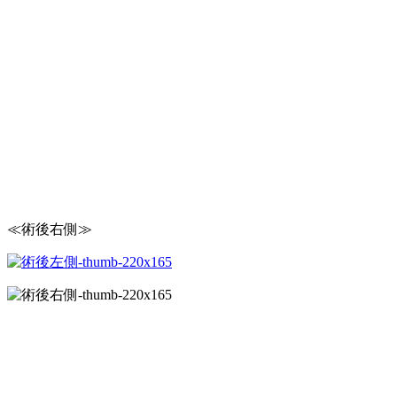
≪術後右側≫ ≪