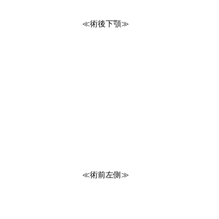
術後下顎≫
術前左側≫