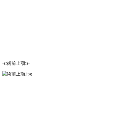
≪術前上顎≫ ≪