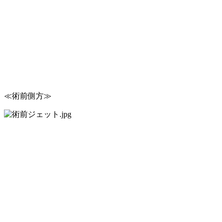
≪術前側方≫ ≪