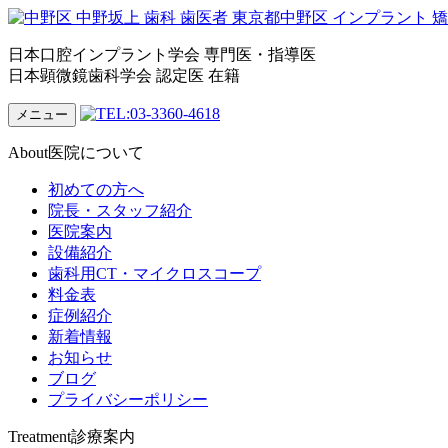
日本口腔インプラント学会 専門医・指導医
日本顕微鏡歯科学会 認定医 在籍
メニュー
About
医院について
初めての方へ
院長・スタッフ紹介
医院案内
設備紹介
歯科用CT・マイクロスコープ
料金表
症例紹介
新着情報
お知らせ
ブログ
プライバシーポリシー
Treatment
診療案内