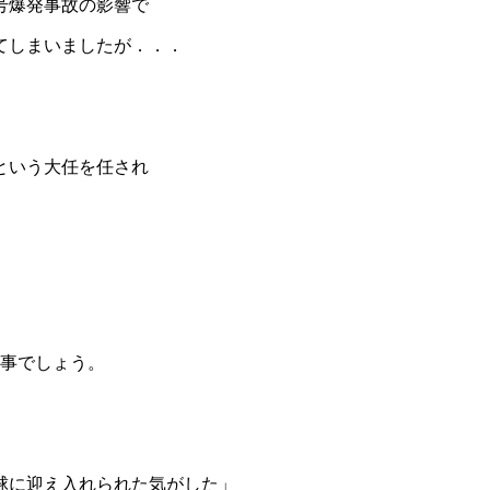
号爆発事故の影響で
てしまいましたが．．．
という大任を任され
た事でしょう。
球に迎え入れられた気がした」