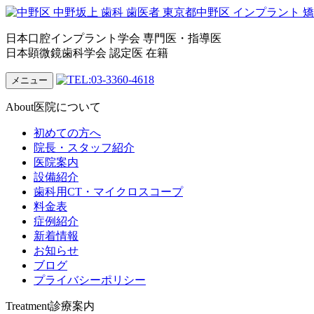
日本口腔インプラント学会 専門医・指導医
日本顕微鏡歯科学会 認定医 在籍
メニュー
About
医院について
初めての方へ
院長・スタッフ紹介
医院案内
設備紹介
歯科用CT・マイクロスコープ
料金表
症例紹介
新着情報
お知らせ
ブログ
プライバシーポリシー
Treatment
診療案内