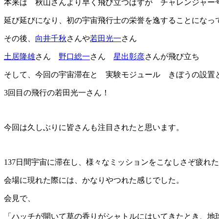
本来は 秋山さんより早く飛び立つはずが チャレンジャー
延び延びになり、初の宇宙飛行士の栄誉を逸することになっ
その後、
向井千秋
さんや
若田光一
さん
土居隆雄
さん
野口総一
さん
星出彰彦
さんが飛び立ち
そして、今回の宇宙滞在と 実験モジュール きぼうの設置
3回目の飛行の若田光一さん！
今回は久しぶりに皆さんも注目されたと思います。
137日間宇宙に滞在し、様々なミッションをこなしさぞ疲れ
会場に現れた際には、かなりやつれた感じでした。
会見で、
「ハッチが開いて草の香りがシャトルにはいてきたとき、地