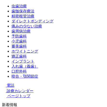
虫歯治療
歯髄保存療法
精密根管治療
ダイレクトボンディング
痛みの少ない治療
歯周病治療
予防歯科
小児歯科
審美歯科
ホワイトニング
矯正歯科
インプラント
入れ歯（義歯）
口腔外科
咬合・顎関節症
電話
診療カレンダー
ページトップ
新着情報