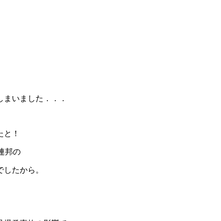
しまいました．．．
たと！
連邦の
でしたから。