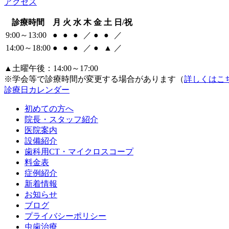
アクセス
診療時間
月
火
水
木
金
土
日/祝
9:00～13:00
●
●
●
／
●
●
／
14:00～18:00
●
●
●
／
●
▲
／
▲土曜午後：14:00～17:00
※学会等で診療時間が変更する場合があります（
詳しくはこ
診療日カレンダー
初めての方へ
院長・スタッフ紹介
医院案内
設備紹介
歯科用CT・マイクロスコープ
料金表
症例紹介
新着情報
お知らせ
ブログ
プライバシーポリシー
虫歯治療