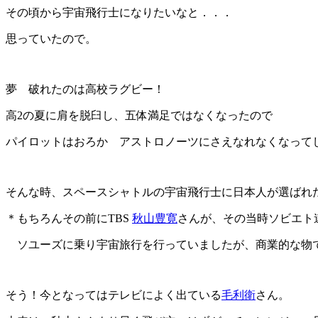
その頃から宇宙飛行士になりたいなと．．．
思っていたので。
夢 破れたのは高校ラグビー！
高2の夏に肩を脱臼し、五体満足ではなくなったので
パイロットはおろか アストロノーツにさえなれなくなって
そんな時、スペースシャトルの宇宙飛行士に日本人が選ばれ
＊もちろんその前にTBS
秋山豊寛
さんが、その当時ソビエト
ソユーズに乗り宇宙旅行を行っていましたが、商業的な物
そう！今となってはテレビによく出ている
毛利衛
さん。