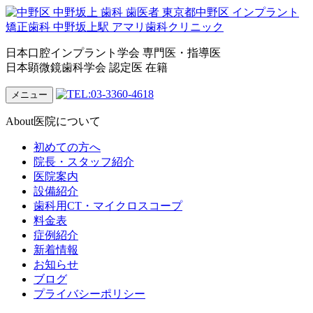
日本口腔インプラント学会 専門医・指導医
日本顕微鏡歯科学会 認定医 在籍
メニュー
About
医院について
初めての方へ
院長・スタッフ紹介
医院案内
設備紹介
歯科用CT・マイクロスコープ
料金表
症例紹介
新着情報
お知らせ
ブログ
プライバシーポリシー