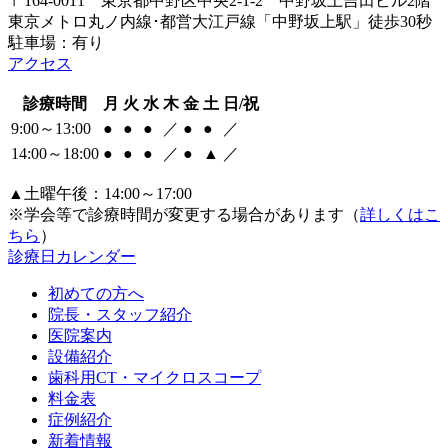
〒164-0011 東京都中野区中央2-1-2 中野坂上吉田ビル2階
東京メトロ丸ノ内線･都営大江戸線「中野坂上駅」徒歩30秒
駐車場：有り
アクセス
診療時間
月
火
水
木
金
土
日/祝
9:00～13:00
●
●
●
／
●
●
／
14:00～18:00
●
●
●
／
●
▲
／
▲土曜午後：14:00～17:00
※学会等で診療時間が変更する場合があります（
詳しくはこ
ちら
）
診療日カレンダー
初めての方へ
院長・スタッフ紹介
医院案内
設備紹介
歯科用CT・マイクロスコープ
料金表
症例紹介
新着情報