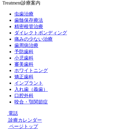
Treatment
診療案内
虫歯治療
歯髄保存療法
精密根管治療
ダイレクトボンディング
痛みの少ない治療
歯周病治療
予防歯科
小児歯科
審美歯科
ホワイトニング
矯正歯科
インプラント
入れ歯（義歯）
口腔外科
咬合・顎関節症
電話
診療カレンダー
ページトップ