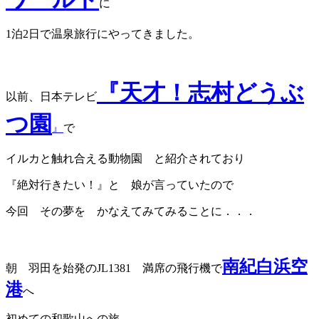
に
1泊2日で温泉旅行にやってきました。
『天才！志村どうぶ
以前、日本テレビ
つ園
』
で
イルカと触れ合える動物園 と紹介されており
『絶対行きたい！』と 娘が言っていたので
今回 その夢を かなえてみてみることに．．．
南紀白浜空
朝 羽田を始発のJL1381 満席の飛行機で
港
へ
初めての和歌山への旅