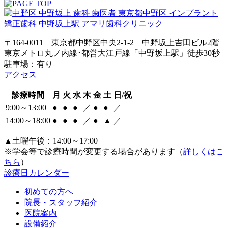
〒164-0011 東京都中野区中央2-1-2 中野坂上吉田ビル2階
東京メトロ丸ノ内線･都営大江戸線「中野坂上駅」徒歩30秒
駐車場：有り
アクセス
診療時間
月
火
水
木
金
土
日/祝
9:00～13:00
●
●
●
／
●
●
／
14:00～18:00
●
●
●
／
●
▲
／
▲土曜午後：14:00～17:00
※学会等で診療時間が変更する場合があります（
詳しくはこ
ちら
）
診療日カレンダー
初めての方へ
院長・スタッフ紹介
医院案内
設備紹介