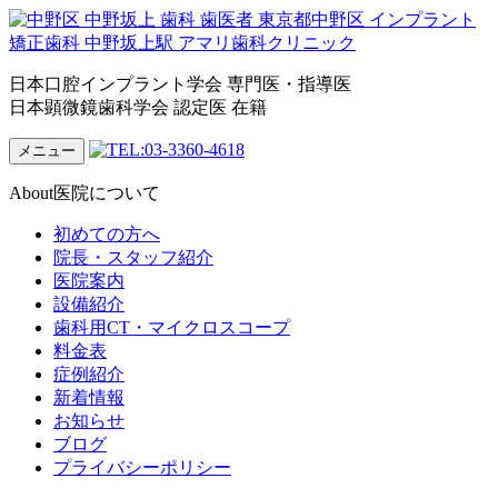
日本口腔インプラント学会 専門医・指導医
日本顕微鏡歯科学会 認定医 在籍
メニュー
About
医院について
初めての方へ
院長・スタッフ紹介
医院案内
設備紹介
歯科用CT・マイクロスコープ
料金表
症例紹介
新着情報
お知らせ
ブログ
プライバシーポリシー