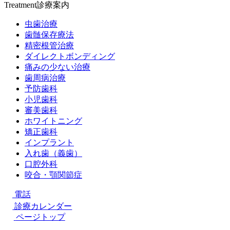
Treatment
診療案内
虫歯治療
歯髄保存療法
精密根管治療
ダイレクトボンディング
痛みの少ない治療
歯周病治療
予防歯科
小児歯科
審美歯科
ホワイトニング
矯正歯科
インプラント
入れ歯（義歯）
口腔外科
咬合・顎関節症
電話
診療カレンダー
ページトップ