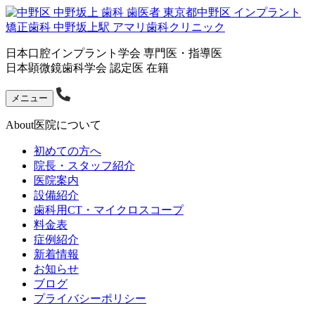
日本口腔インプラント学会 専門医・指導医
日本顕微鏡歯科学会 認定医 在籍
メニュー
About
医院について
初めての方へ
院長・スタッフ紹介
医院案内
設備紹介
歯科用CT・マイクロスコープ
料金表
症例紹介
新着情報
お知らせ
ブログ
プライバシーポリシー