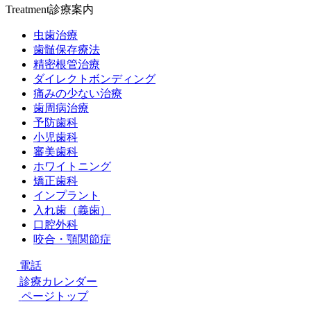
Treatment
診療案内
虫歯治療
歯髄保存療法
精密根管治療
ダイレクトボンディング
痛みの少ない治療
歯周病治療
予防歯科
小児歯科
審美歯科
ホワイトニング
矯正歯科
インプラント
入れ歯（義歯）
口腔外科
咬合・顎関節症
電話
診療カレンダー
ページトップ