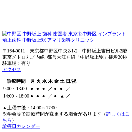
〒164-0011 東京都中野区中央2-1-2 中野坂上吉田ビル2階
東京メトロ丸ノ内線･都営大江戸線「中野坂上駅」徒歩30秒
駐車場：有り
アクセス
診療時間
月
火
水
木
金
土
日/祝
9:00～13:00
●
●
●
／
●
●
／
14:00～18:00
●
●
●
／
●
▲
／
▲土曜午後：14:00～17:00
※学会等で診療時間が変更する場合があります（
詳しくはこ
ちら
）
診療日カレンダー