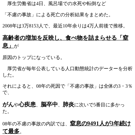
厚生労働省は4日、風呂場での水死や転倒など
「不慮の事故」による死亡の分析結果をまとめた。
2008年は3万8153人で、最近10年余りは4万人前後で推移。
高齢者の増加を反映し、食べ物を詰まらせる「窒
息」
が
原因のトップになっている。
厚労省が毎年公表している人口動態統計のデーターを分析
した。
それによると、08年の死因で「不慮の事故」は全体の3・3％
で、
がん
心疾患
脳卒中
肺炎
や
、
、
に次いで5番目に多かっ
た。
窒息の9491人が3年続け
08年の不慮の事故の内訳では、
て最多
。