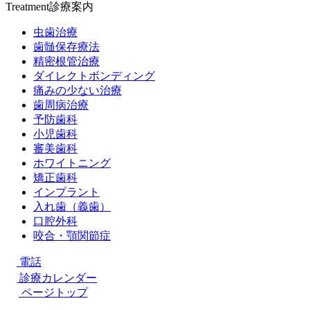
Treatment
診療案内
虫歯治療
歯髄保存療法
精密根管治療
ダイレクトボンディング
痛みの少ない治療
歯周病治療
予防歯科
小児歯科
審美歯科
ホワイトニング
矯正歯科
インプラント
入れ歯（義歯）
口腔外科
咬合・顎関節症
電話
診療カレンダー
ページトップ