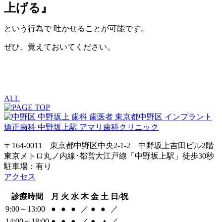
上げる』
という行為で 吐かせることが可能です。
ぜひ、覚えておいてください。
ALL
〒164-0011 東京都中野区中央2-1-2 中野坂上吉田ビル2階
東京メトロ丸ノ内線･都営大江戸線「中野坂上駅」徒歩30秒
駐車場：有り
アクセス
診療時間
月
火
水
木
金
土
日/祝
9:00～13:00
●
●
●
／
●
●
／
14:00～18:00
●
●
●
／
●
▲
／