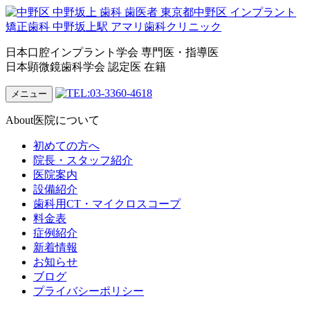
日本口腔インプラント学会 専門医・指導医
日本顕微鏡歯科学会 認定医 在籍
メニュー
About
医院について
初めての方へ
院長・スタッフ紹介
医院案内
設備紹介
歯科用CT・マイクロスコープ
料金表
症例紹介
新着情報
お知らせ
ブログ
プライバシーポリシー