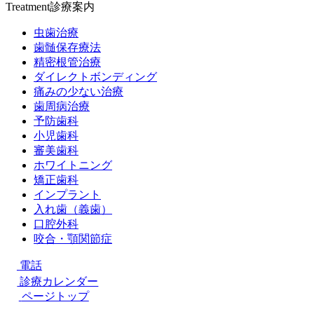
Treatment
診療案内
虫歯治療
歯髄保存療法
精密根管治療
ダイレクトボンディング
痛みの少ない治療
歯周病治療
予防歯科
小児歯科
審美歯科
ホワイトニング
矯正歯科
インプラント
入れ歯（義歯）
口腔外科
咬合・顎関節症
電話
診療カレンダー
ページトップ