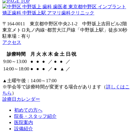
〒164-0011 東京都中野区中央2-1-2 中野坂上吉田ビル2階
東京メトロ丸ノ内線･都営大江戸線「中野坂上駅」徒歩30秒
駐車場：有り
アクセス
診療時間
月
火
水
木
金
土
日/祝
9:00～13:00
●
●
●
／
●
●
／
14:00～18:00
●
●
●
／
●
▲
／
▲土曜午後：14:00～17:00
※学会等で診療時間が変更する場合があります（
詳しくはこ
ちら
）
診療日カレンダー
初めての方へ
院長・スタッフ紹介
医院案内
設備紹介