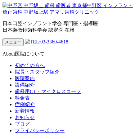
日本口腔インプラント学会 専門医・指導医
日本顕微鏡歯科学会 認定医 在籍
メニュー
About
医院について
初めての方へ
院長・スタッフ紹介
医院案内
設備紹介
歯科用CT・マイクロスコープ
料金表
症例紹介
新着情報
お知らせ
ブログ
プライバシーポリシー