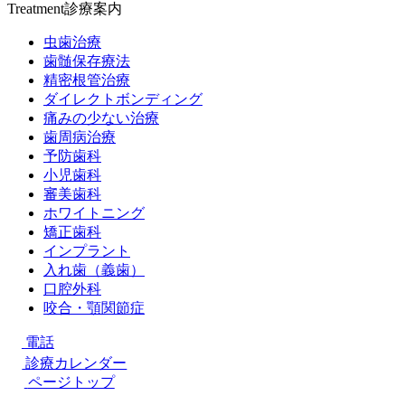
Treatment
診療案内
虫歯治療
歯髄保存療法
精密根管治療
ダイレクトボンディング
痛みの少ない治療
歯周病治療
予防歯科
小児歯科
審美歯科
ホワイトニング
矯正歯科
インプラント
入れ歯（義歯）
口腔外科
咬合・顎関節症
電話
診療カレンダー
ページトップ