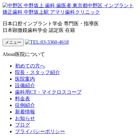
日本口腔インプラント学会 専門医・指導医
日本顕微鏡歯科学会 認定医 在籍
メニュー
About
医院について
初めての方へ
院長・スタッフ紹介
医院案内
設備紹介
歯科用CT・マイクロスコープ
料金表
症例紹介
新着情報
お知らせ
ブログ
プライバシーポリシー