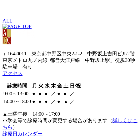
ALL
〒164-0011 東京都中野区中央2-1-2 中野坂上吉田ビル2階
東京メトロ丸ノ内線･都営大江戸線「中野坂上駅」徒歩30秒
駐車場：有り
アクセス
診療時間
月
火
水
木
金
土
日/祝
9:00～13:00
●
●
●
／
●
●
／
14:00～18:00
●
●
●
／
●
▲
／
▲土曜午後：14:00～17:00
※学会等で診療時間が変更する場合があります（
詳しくはこ
ちら
）
診療日カレンダー