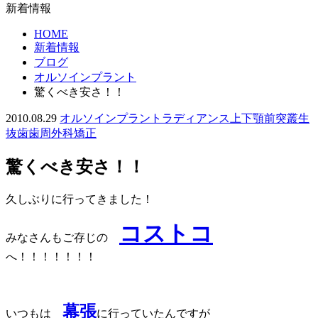
新着情報
HOME
新着情報
ブログ
オルソインプラント
驚くべき安さ！！
2010.08.29
オルソインプラント
ラディアンス
上下顎前突
叢生
抜歯
歯周外科
矯正
驚くべき安さ！！
久しぶりに行ってきました！
コストコ
みなさんもご存じの
へ！！！！！！！
幕張
いつもは
に行っていたんですが