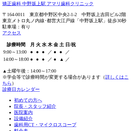
〒164-0011 東京都中野区中央2-1-2 中野坂上吉田ビル2階
東京メトロ丸ノ内線･都営大江戸線「中野坂上駅」徒歩30秒
駐車場：有り
アクセス
診療時間
月
火
水
木
金
土
日/祝
9:00～13:00
●
●
●
／
●
●
／
14:00～18:00
●
●
●
／
●
▲
／
▲土曜午後：14:00～17:00
※学会等で診療時間が変更する場合があります（
詳しくはこ
ちら
）
診療日カレンダー
初めての方へ
院長・スタッフ紹介
医院案内
設備紹介
歯科用CT・マイクロスコープ
料金表