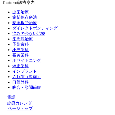
Treatment
診療案内
虫歯治療
歯髄保存療法
精密根管治療
ダイレクトボンディング
痛みの少ない治療
歯周病治療
予防歯科
小児歯科
審美歯科
ホワイトニング
矯正歯科
インプラント
入れ歯（義歯）
口腔外科
咬合・顎関節症
電話
診療カレンダー
ページトップ