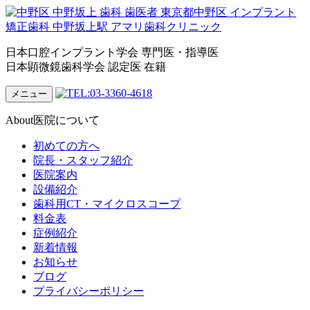
日本口腔インプラント学会 専門医・指導医
日本顕微鏡歯科学会 認定医 在籍
メニュー
About
医院について
初めての方へ
院長・スタッフ紹介
医院案内
設備紹介
歯科用CT・マイクロスコープ
料金表
症例紹介
新着情報
お知らせ
ブログ
プライバシーポリシー