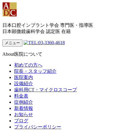
日本口腔インプラント学会 専門医・指導医
日本顕微鏡歯科学会 認定医 在籍
メニュー
About
医院について
初めての方へ
院長・スタッフ紹介
医院案内
設備紹介
歯科用CT・マイクロスコープ
料金表
症例紹介
新着情報
お知らせ
ブログ
プライバシーポリシー