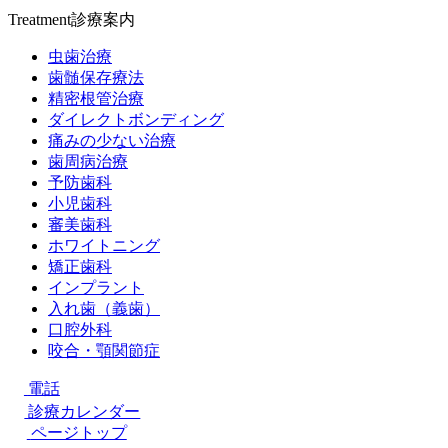
Treatment
診療案内
虫歯治療
歯髄保存療法
精密根管治療
ダイレクトボンディング
痛みの少ない治療
歯周病治療
予防歯科
小児歯科
審美歯科
ホワイトニング
矯正歯科
インプラント
入れ歯（義歯）
口腔外科
咬合・顎関節症
電話
診療カレンダー
ページトップ