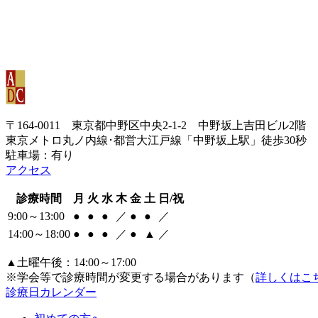
〒164-0011 東京都中野区中央2-1-2 中野坂上吉田ビル2階
東京メトロ丸ノ内線･都営大江戸線「中野坂上駅」徒歩30秒
駐車場：有り
アクセス
診療時間
月
火
水
木
金
土
日/祝
9:00～13:00
●
●
●
／
●
●
／
14:00～18:00
●
●
●
／
●
▲
／
▲土曜午後：14:00～17:00
※学会等で診療時間が変更する場合があります（
詳しくはこ
診療日カレンダー