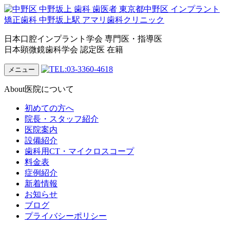
日本口腔インプラント学会 専門医・指導医
日本顕微鏡歯科学会 認定医 在籍
メニュー
About
医院について
初めての方へ
院長・スタッフ紹介
医院案内
設備紹介
歯科用CT・マイクロスコープ
料金表
症例紹介
新着情報
お知らせ
ブログ
プライバシーポリシー