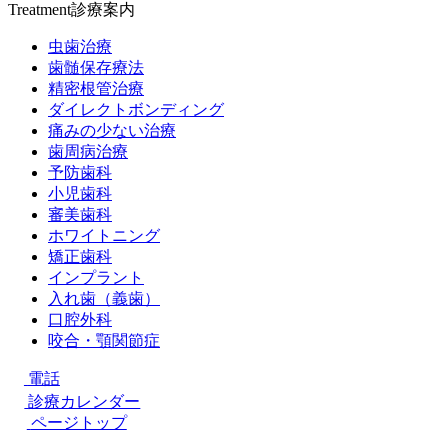
Treatment
診療案内
虫歯治療
歯髄保存療法
精密根管治療
ダイレクトボンディング
痛みの少ない治療
歯周病治療
予防歯科
小児歯科
審美歯科
ホワイトニング
矯正歯科
インプラント
入れ歯（義歯）
口腔外科
咬合・顎関節症
電話
診療カレンダー
ページトップ