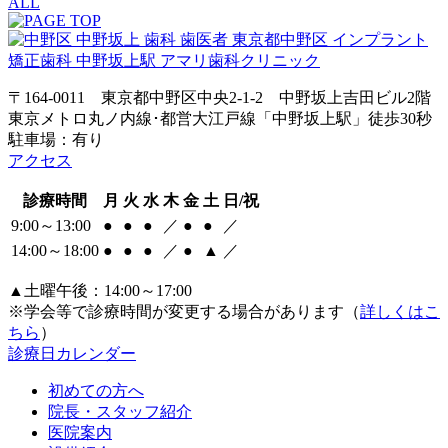
ALL
〒164-0011 東京都中野区中央2-1-2 中野坂上吉田ビル2階
東京メトロ丸ノ内線･都営大江戸線「中野坂上駅」徒歩30秒
駐車場：有り
アクセス
診療時間
月
火
水
木
金
土
日/祝
9:00～13:00
●
●
●
／
●
●
／
14:00～18:00
●
●
●
／
●
▲
／
▲土曜午後：14:00～17:00
※学会等で診療時間が変更する場合があります（
詳しくはこ
ちら
）
診療日カレンダー
初めての方へ
院長・スタッフ紹介
医院案内