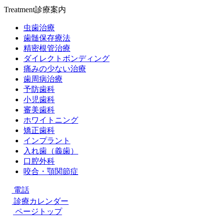
Treatment
診療案内
虫歯治療
歯髄保存療法
精密根管治療
ダイレクトボンディング
痛みの少ない治療
歯周病治療
予防歯科
小児歯科
審美歯科
ホワイトニング
矯正歯科
インプラント
入れ歯（義歯）
口腔外科
咬合・顎関節症
電話
診療カレンダー
ページトップ