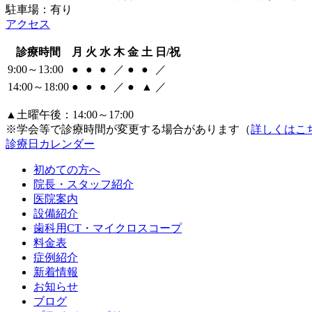
駐車場：有り
アクセス
診療時間
月
火
水
木
金
土
日/祝
9:00～13:00
●
●
●
／
●
●
／
14:00～18:00
●
●
●
／
●
▲
／
▲土曜午後：14:00～17:00
※学会等で診療時間が変更する場合があります（
詳しくはこ
診療日カレンダー
初めての方へ
院長・スタッフ紹介
医院案内
設備紹介
歯科用CT・マイクロスコープ
料金表
症例紹介
新着情報
お知らせ
ブログ