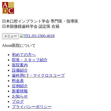
日本口腔インプラント学会 専門医・指導医
日本顕微鏡歯科学会 認定医 在籍
メニュー
About
医院について
初めての方へ
院長・スタッフ紹介
医院案内
設備紹介
歯科用CT・マイクロスコープ
料金表
症例紹介
新着情報
お知らせ
ブログ
プライバシーポリシー