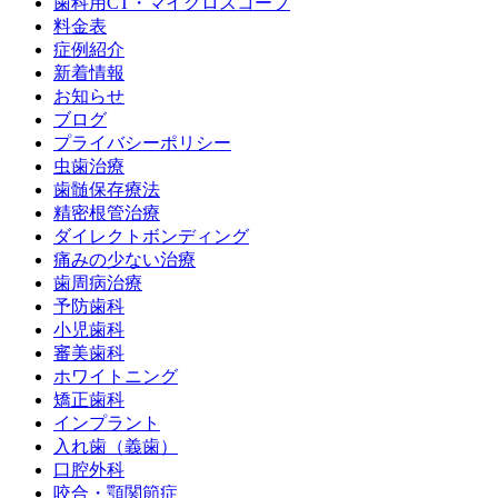
歯科用CT・マイクロスコープ
料金表
症例紹介
新着情報
お知らせ
ブログ
プライバシーポリシー
虫歯治療
歯髄保存療法
精密根管治療
ダイレクトボンディング
痛みの少ない治療
歯周病治療
予防歯科
小児歯科
審美歯科
ホワイトニング
矯正歯科
インプラント
入れ歯（義歯）
口腔外科
咬合・顎関節症