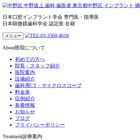
日本口腔インプラント学会 専門医・指導医
日本顕微鏡歯科学会 認定医 在籍
メニュー
About
医院について
初めての方へ
院長・スタッフ紹介
医院案内
設備紹介
歯科用CT・マイクロスコープ
料金表
症例紹介
新着情報
お知らせ
ブログ
プライバシーポリシー
Treatment
診療案内