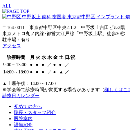
ALL
〒164-0011 東京都中野区中央2-1-2 中野坂上吉田ビル2階
東京メトロ丸ノ内線･都営大江戸線「中野坂上駅」徒歩30秒
駐車場：有り
アクセス
診療時間
月
火
水
木
金
土
日/祝
9:00～13:00
●
●
●
／
●
●
／
14:00～18:00
●
●
●
／
●
▲
／
▲土曜午後：14:00～17:00
※学会等で診療時間が変更する場合があります（
詳しくはこ
診療日カレンダー
初めての方へ
院長・スタッフ紹介
医院案内
設備紹介