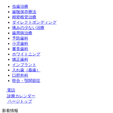
虫歯治療
歯髄保存療法
精密根管治療
ダイレクトボンディング
痛みの少ない治療
歯周病治療
予防歯科
小児歯科
審美歯科
ホワイトニング
矯正歯科
インプラント
入れ歯（義歯）
口腔外科
咬合・顎関節症
電話
診療カレンダー
ページトップ
新着情報