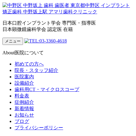
日本口腔インプラント学会 専門医・指導医
日本顕微鏡歯科学会 認定医 在籍
メニュー
About
医院について
初めての方へ
院長・スタッフ紹介
医院案内
設備紹介
歯科用CT・マイクロスコープ
料金表
症例紹介
新着情報
お知らせ
ブログ
プライバシーポリシー