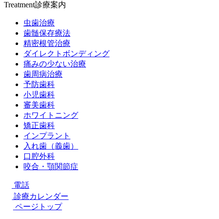
Treatment
診療案内
虫歯治療
歯髄保存療法
精密根管治療
ダイレクトボンディング
痛みの少ない治療
歯周病治療
予防歯科
小児歯科
審美歯科
ホワイトニング
矯正歯科
インプラント
入れ歯（義歯）
口腔外科
咬合・顎関節症
電話
診療カレンダー
ページトップ