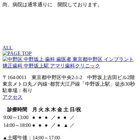
尚、病院は通常通りに 開院しております。
ALL
〒164-0011 東京都中野区中央2-1-2 中野坂上吉田ビル2階
東京メトロ丸ノ内線･都営大江戸線「中野坂上駅」徒歩30秒
駐車場：有り
アクセス
診療時間
月
火
水
木
金
土
日/祝
9:00～13:00
●
●
●
／
●
●
／
14:00～18:00
●
●
●
／
●
▲
／
▲土曜午後：14:00～17:00