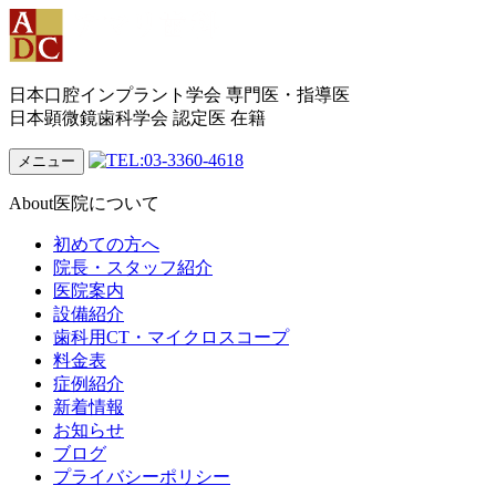
日本口腔インプラント学会 専門医・指導医
日本顕微鏡歯科学会 認定医 在籍
メニュー
About
医院について
初めての方へ
院長・スタッフ紹介
医院案内
設備紹介
歯科用CT・マイクロスコープ
料金表
症例紹介
新着情報
お知らせ
ブログ
プライバシーポリシー