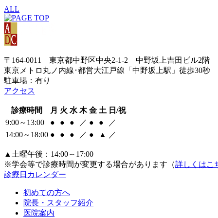
ALL
〒164-0011 東京都中野区中央2-1-2 中野坂上吉田ビル2階
東京メトロ丸ノ内線･都営大江戸線「中野坂上駅」徒歩30秒
駐車場：有り
アクセス
診療時間
月
火
水
木
金
土
日/祝
9:00～13:00
●
●
●
／
●
●
／
14:00～18:00
●
●
●
／
●
▲
／
▲土曜午後：14:00～17:00
※学会等で診療時間が変更する場合があります（
詳しくはこ
診療日カレンダー
初めての方へ
院長・スタッフ紹介
医院案内