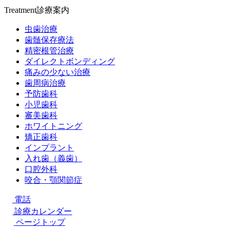
Treatment
診療案内
虫歯治療
歯髄保存療法
精密根管治療
ダイレクトボンディング
痛みの少ない治療
歯周病治療
予防歯科
小児歯科
審美歯科
ホワイトニング
矯正歯科
インプラント
入れ歯（義歯）
口腔外科
咬合・顎関節症
電話
診療カレンダー
ページトップ