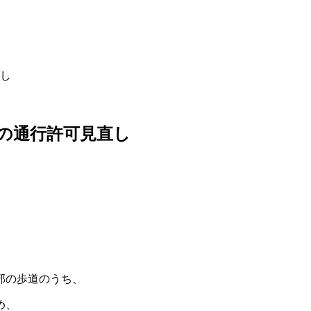
し
の通行許可見直し
部の歩道のうち、
め、