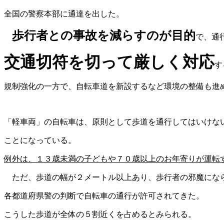
全国の警察本部に通達を出した。
歩行者との事故を減らすのが目的
で、通
交通切符を切って厳しく対応
す
規制強化の一方で、自転車道を新設するなど環境の整備も進
「軽車両」の自転車は、原則として歩道を通行してはいけな
ことになっている。
例外は、１３歳未満の子どもや７０歳以上のお年寄りが運転
ただ、歩道の幅が２メートル以上あり、歩行者の邪魔にな
各都道府県警の判断で自転車の通行が許可されてきた。
こうした歩道が全体の５割近くを占めるとみられる。