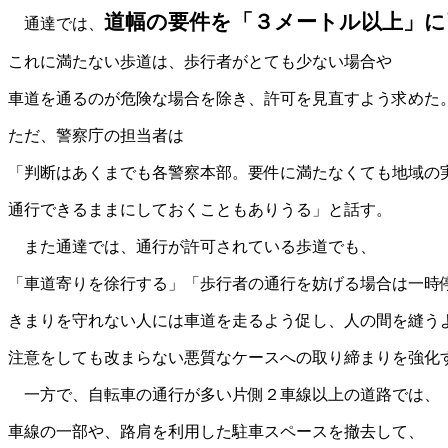
道幅の要件を「３メートル以上」に
通達では、
これに満たない歩道は、歩行者がとても少ない場合や
車道を通るのが危険な場合を除き、許可を見直すよう求めた
ただ、警察庁の担当者は
「判断はあくまでも各警察本部。要件に満たなくても地域の
通行できるままにしておくこともありうる」と話す。
また通達では、通行が許可されている歩道でも、
「車道寄りを徐行する」「歩行者の通行を妨げる場合は一時
きまりを守れない人には車道を走るよう促し、人の間を縫う
注意をしても改まらない悪質なケースへの取り締まりを強化
一方で、自転車の通行が多い片側２車線以上の道路では、
車線の一部や、路肩を利用した駐車スペースを撤去して、