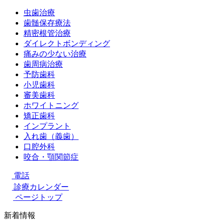
虫歯治療
歯髄保存療法
精密根管治療
ダイレクトボンディング
痛みの少ない治療
歯周病治療
予防歯科
小児歯科
審美歯科
ホワイトニング
矯正歯科
インプラント
入れ歯（義歯）
口腔外科
咬合・顎関節症
電話
診療カレンダー
ページトップ
新着情報