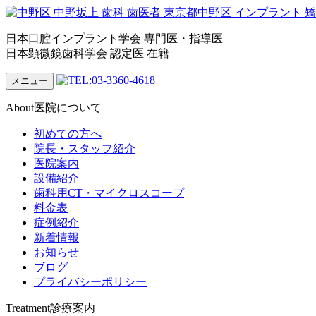
日本口腔インプラント学会 専門医・指導医
日本顕微鏡歯科学会 認定医 在籍
メニュー
About
医院について
初めての方へ
院長・スタッフ紹介
医院案内
設備紹介
歯科用CT・マイクロスコープ
料金表
症例紹介
新着情報
お知らせ
ブログ
プライバシーポリシー
Treatment
診療案内