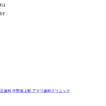
者は
指す」