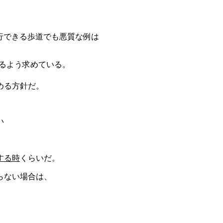
行できる歩道でも悪質な例は
るよう求めている。
める方針だ。
い
する時
くらいだ。
らない場合は、