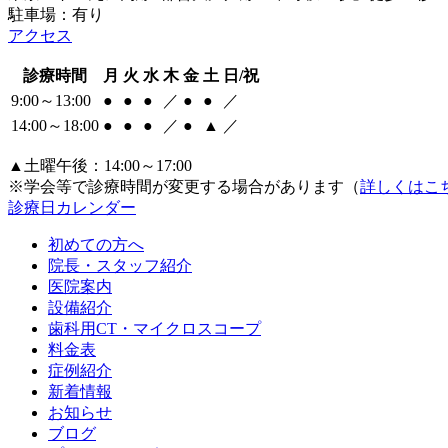
駐車場：有り
アクセス
診療時間
月
火
水
木
金
土
日/祝
9:00～13:00
●
●
●
／
●
●
／
14:00～18:00
●
●
●
／
●
▲
／
▲土曜午後：14:00～17:00
※学会等で診療時間が変更する場合があります（
詳しくはこ
診療日カレンダー
初めての方へ
院長・スタッフ紹介
医院案内
設備紹介
歯科用CT・マイクロスコープ
料金表
症例紹介
新着情報
お知らせ
ブログ