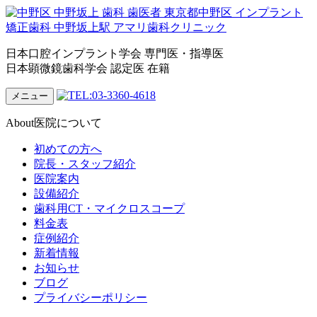
日本口腔インプラント学会 専門医・指導医
日本顕微鏡歯科学会 認定医 在籍
メニュー
About
医院について
初めての方へ
院長・スタッフ紹介
医院案内
設備紹介
歯科用CT・マイクロスコープ
料金表
症例紹介
新着情報
お知らせ
ブログ
プライバシーポリシー