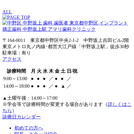
ALL
〒164-0011 東京都中野区中央2-1-2 中野坂上吉田ビル2階
東京メトロ丸ノ内線･都営大江戸線「中野坂上駅」徒歩30秒
駐車場：有り
アクセス
診療時間
月
火
水
木
金
土
日/祝
9:00～13:00
●
●
●
／
●
●
／
14:00～18:00
●
●
●
／
●
▲
／
▲土曜午後：14:00～17:00
※学会等で診療時間が変更する場合があります（
詳しくはこ
ちら
）
診療日カレンダー
初めての方へ