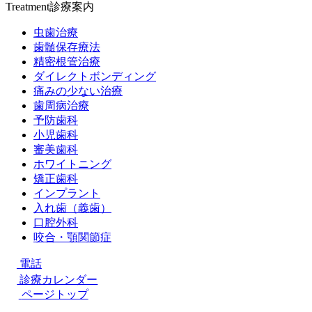
Treatment
診療案内
虫歯治療
歯髄保存療法
精密根管治療
ダイレクトボンディング
痛みの少ない治療
歯周病治療
予防歯科
小児歯科
審美歯科
ホワイトニング
矯正歯科
インプラント
入れ歯（義歯）
口腔外科
咬合・顎関節症
電話
診療カレンダー
ページトップ