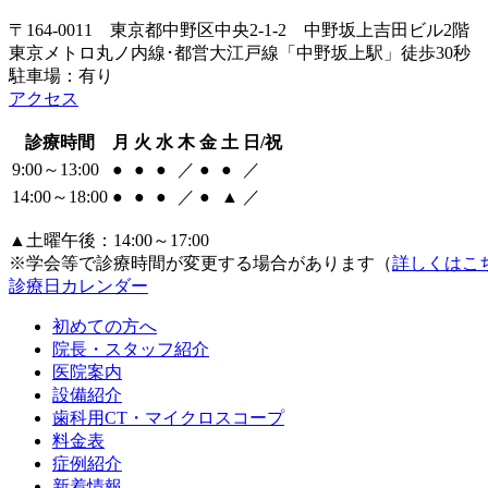
〒164-0011 東京都中野区中央2-1-2 中野坂上吉田ビル2階
東京メトロ丸ノ内線･都営大江戸線「中野坂上駅」徒歩30秒
駐車場：有り
アクセス
診療時間
月
火
水
木
金
土
日/祝
9:00～13:00
●
●
●
／
●
●
／
14:00～18:00
●
●
●
／
●
▲
／
▲土曜午後：14:00～17:00
※学会等で診療時間が変更する場合があります（
詳しくはこ
診療日カレンダー
初めての方へ
院長・スタッフ紹介
医院案内
設備紹介
歯科用CT・マイクロスコープ
料金表
症例紹介
新着情報