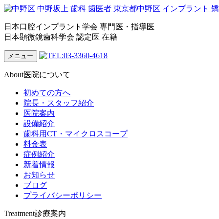
日本口腔インプラント学会 専門医・指導医
日本顕微鏡歯科学会 認定医 在籍
メニュー
About
医院について
初めての方へ
院長・スタッフ紹介
医院案内
設備紹介
歯科用CT・マイクロスコープ
料金表
症例紹介
新着情報
お知らせ
ブログ
プライバシーポリシー
Treatment
診療案内