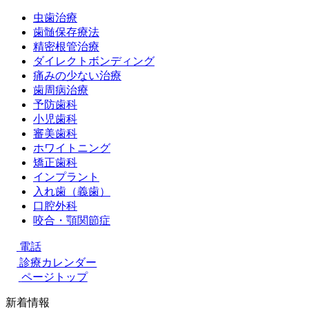
虫歯治療
歯髄保存療法
精密根管治療
ダイレクトボンディング
痛みの少ない治療
歯周病治療
予防歯科
小児歯科
審美歯科
ホワイトニング
矯正歯科
インプラント
入れ歯（義歯）
口腔外科
咬合・顎関節症
電話
診療カレンダー
ページトップ
新着情報