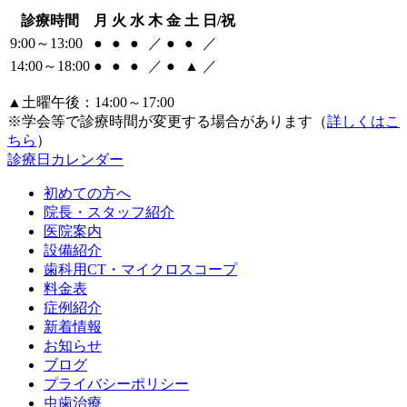
診療時間
月
火
水
木
金
土
日/祝
9:00～13:00
●
●
●
／
●
●
／
14:00～18:00
●
●
●
／
●
▲
／
▲土曜午後：14:00～17:00
※学会等で診療時間が変更する場合があります（
詳しくはこ
ちら
）
診療日カレンダー
初めての方へ
院長・スタッフ紹介
医院案内
設備紹介
歯科用CT・マイクロスコープ
料金表
症例紹介
新着情報
お知らせ
ブログ
プライバシーポリシー
虫歯治療