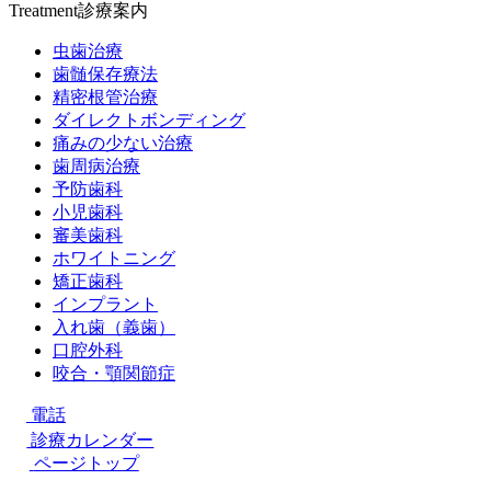
Treatment
診療案内
虫歯治療
歯髄保存療法
精密根管治療
ダイレクトボンディング
痛みの少ない治療
歯周病治療
予防歯科
小児歯科
審美歯科
ホワイトニング
矯正歯科
インプラント
入れ歯（義歯）
口腔外科
咬合・顎関節症
電話
診療カレンダー
ページトップ