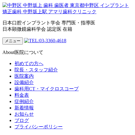
日本口腔インプラント学会 専門医・指導医
日本顕微鏡歯科学会 認定医 在籍
メニュー
About
医院について
初めての方へ
院長・スタッフ紹介
医院案内
設備紹介
歯科用CT・マイクロスコープ
料金表
症例紹介
新着情報
お知らせ
ブログ
プライバシーポリシー