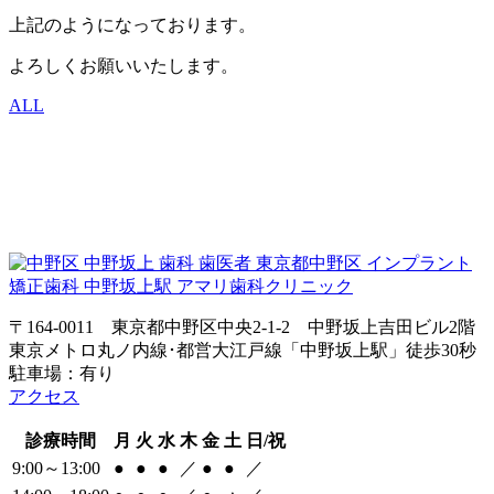
上記のようになっております。
よろしくお願いいたします。
ALL
〒164-0011 東京都中野区中央2-1-2 中野坂上吉田ビル2階
東京メトロ丸ノ内線･都営大江戸線「中野坂上駅」徒歩30秒
駐車場：有り
アクセス
診療時間
月
火
水
木
金
土
日/祝
9:00～13:00
●
●
●
／
●
●
／