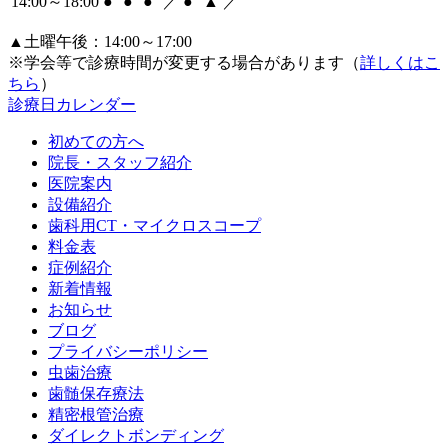
14:00～18:00
●
●
●
／
●
▲
／
▲土曜午後：14:00～17:00
※学会等で診療時間が変更する場合があります（
詳しくはこ
ちら
）
診療日カレンダー
初めての方へ
院長・スタッフ紹介
医院案内
設備紹介
歯科用CT・マイクロスコープ
料金表
症例紹介
新着情報
お知らせ
ブログ
プライバシーポリシー
虫歯治療
歯髄保存療法
精密根管治療
ダイレクトボンディング