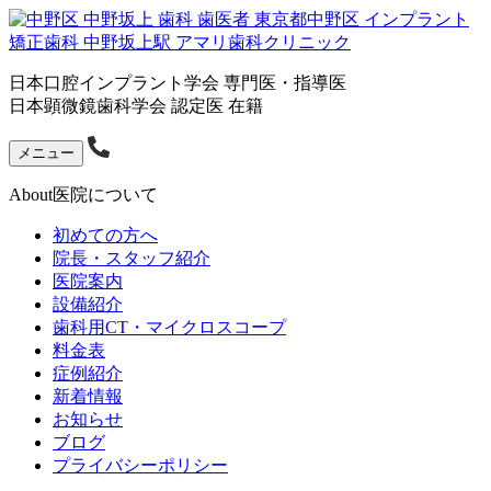
日本口腔インプラント学会 専門医・指導医
日本顕微鏡歯科学会 認定医 在籍
メニュー
About
医院について
初めての方へ
院長・スタッフ紹介
医院案内
設備紹介
歯科用CT・マイクロスコープ
料金表
症例紹介
新着情報
お知らせ
ブログ
プライバシーポリシー