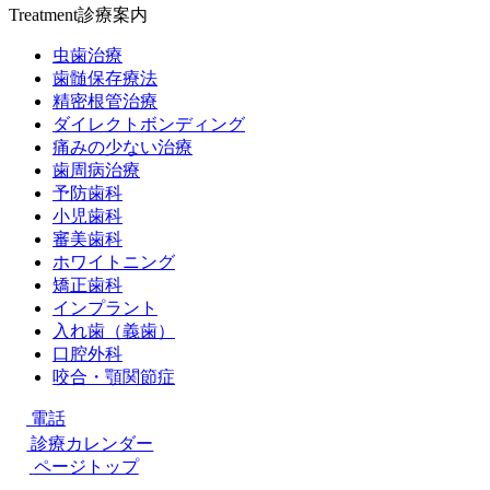
Treatment
診療案内
虫歯治療
歯髄保存療法
精密根管治療
ダイレクトボンディング
痛みの少ない治療
歯周病治療
予防歯科
小児歯科
審美歯科
ホワイトニング
矯正歯科
インプラント
入れ歯（義歯）
口腔外科
咬合・顎関節症
電話
診療カレンダー
ページトップ