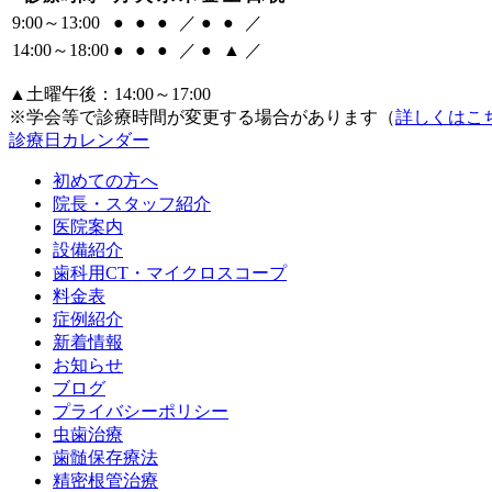
9:00～13:00
●
●
●
／
●
●
／
14:00～18:00
●
●
●
／
●
▲
／
▲土曜午後：14:00～17:00
※学会等で診療時間が変更する場合があります（
詳しくはこ
診療日カレンダー
初めての方へ
院長・スタッフ紹介
医院案内
設備紹介
歯科用CT・マイクロスコープ
料金表
症例紹介
新着情報
お知らせ
ブログ
プライバシーポリシー
虫歯治療
歯髄保存療法
精密根管治療