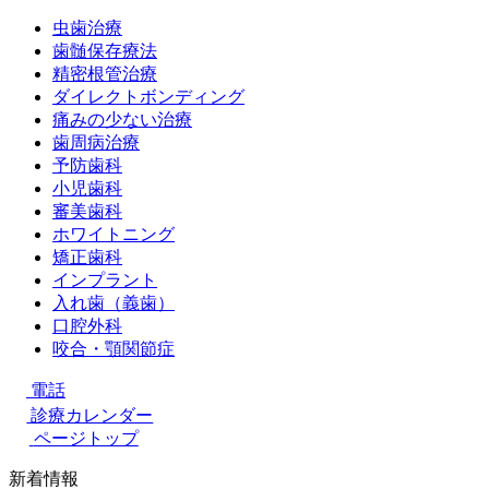
虫歯治療
歯髄保存療法
精密根管治療
ダイレクトボンディング
痛みの少ない治療
歯周病治療
予防歯科
小児歯科
審美歯科
ホワイトニング
矯正歯科
インプラント
入れ歯（義歯）
口腔外科
咬合・顎関節症
電話
診療カレンダー
ページトップ
新着情報