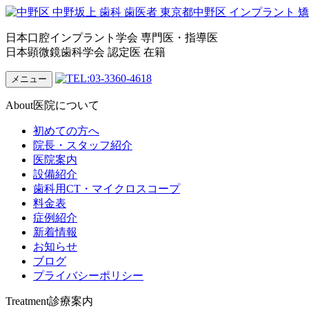
日本口腔インプラント学会 専門医・指導医
日本顕微鏡歯科学会 認定医 在籍
メニュー
About
医院について
初めての方へ
院長・スタッフ紹介
医院案内
設備紹介
歯科用CT・マイクロスコープ
料金表
症例紹介
新着情報
お知らせ
ブログ
プライバシーポリシー
Treatment
診療案内