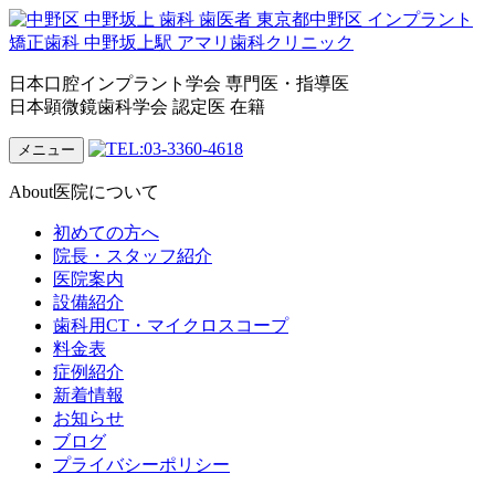
日本口腔インプラント学会 専門医・指導医
日本顕微鏡歯科学会 認定医 在籍
メニュー
About
医院について
初めての方へ
院長・スタッフ紹介
医院案内
設備紹介
歯科用CT・マイクロスコープ
料金表
症例紹介
新着情報
お知らせ
ブログ
プライバシーポリシー