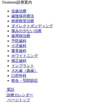
Treatment
診療案内
虫歯治療
歯髄保存療法
精密根管治療
ダイレクトボンディング
痛みの少ない治療
歯周病治療
予防歯科
小児歯科
審美歯科
ホワイトニング
矯正歯科
インプラント
入れ歯（義歯）
口腔外科
咬合・顎関節症
電話
診療カレンダー
ページトップ