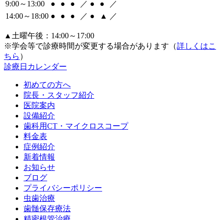
9:00～13:00
●
●
●
／
●
●
／
14:00～18:00
●
●
●
／
●
▲
／
▲土曜午後：14:00～17:00
※学会等で診療時間が変更する場合があります（
詳しくはこ
ちら
）
診療日カレンダー
初めての方へ
院長・スタッフ紹介
医院案内
設備紹介
歯科用CT・マイクロスコープ
料金表
症例紹介
新着情報
お知らせ
ブログ
プライバシーポリシー
虫歯治療
歯髄保存療法
精密根管治療