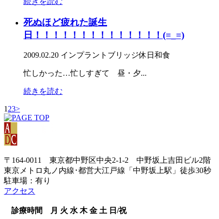
続きを読む
死ぬほど疲れた誕生
日！！！！！！！！！！！！！！(=_=)
2009.02.20
インプラント
ブリッジ
休日
和食
忙しかった…忙しすぎて 昼・夕...
続きを読む
1
2
3
>
〒164-0011 東京都中野区中央2-1-2 中野坂上吉田ビル2階
東京メトロ丸ノ内線･都営大江戸線「中野坂上駅」徒歩30秒
駐車場：有り
アクセス
診療時間
月
火
水
木
金
土
日/祝