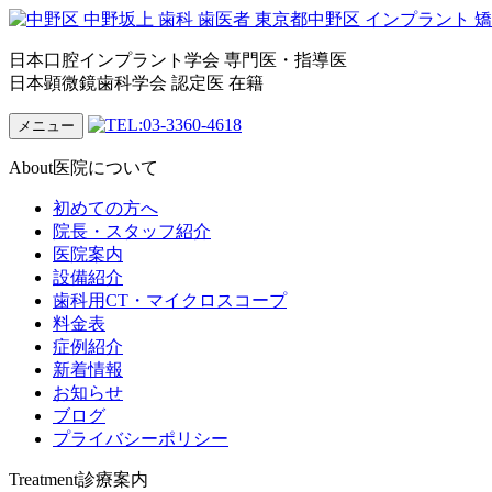
日本口腔インプラント学会 専門医・指導医
日本顕微鏡歯科学会 認定医 在籍
メニュー
About
医院について
初めての方へ
院長・スタッフ紹介
医院案内
設備紹介
歯科用CT・マイクロスコープ
料金表
症例紹介
新着情報
お知らせ
ブログ
プライバシーポリシー
Treatment
診療案内