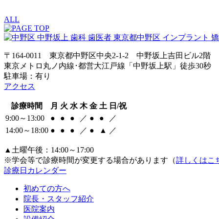
ALL
〒164-0011 東京都中野区中央2-1-2 中野坂上吉田ビル2階
東京メトロ丸ノ内線･都営大江戸線「中野坂上駅」徒歩30秒
駐車場：有り
アクセス
診療時間
月
火
水
木
金
土
日/祝
9:00～13:00
●
●
●
／
●
●
／
14:00～18:00
●
●
●
／
●
▲
／
▲土曜午後：14:00～17:00
※学会等で診療時間が変更する場合があります（
詳しくはこ
診療日カレンダー
初めての方へ
院長・スタッフ紹介
医院案内