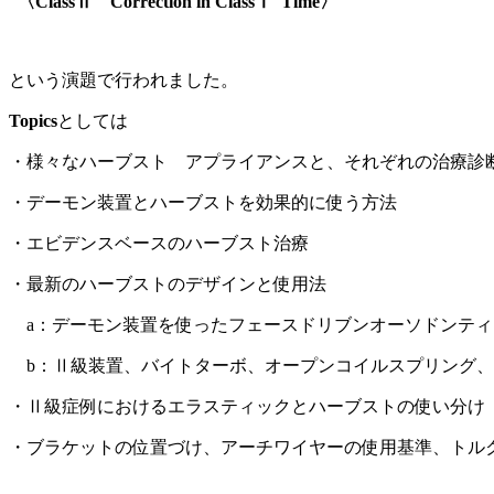
〈ClassⅡ Correction in ClassⅠ Time〉
という演題で行われました。
Topics
としては
・様々なハーブスト アプライアンスと、それぞれの治療診
・デーモン装置とハーブストを効果的に使う方法
・エビデンスベースのハーブスト治療
・最新のハーブストのデザインと使用法
a：デーモン装置を使ったフェースドリブンオーソドンティ
b：Ⅱ級装置、バイトターボ、オープンコイルスプリング、
・Ⅱ級症例におけるエラスティックとハーブストの使い分け
・ブラケットの位置づけ、アーチワイヤーの使用基準、トル