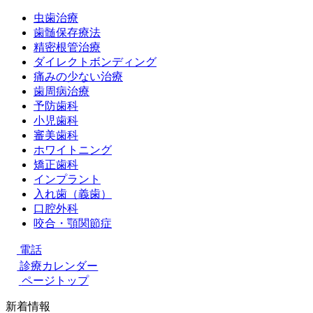
虫歯治療
歯髄保存療法
精密根管治療
ダイレクトボンディング
痛みの少ない治療
歯周病治療
予防歯科
小児歯科
審美歯科
ホワイトニング
矯正歯科
インプラント
入れ歯（義歯）
口腔外科
咬合・顎関節症
電話
診療カレンダー
ページトップ
新着情報