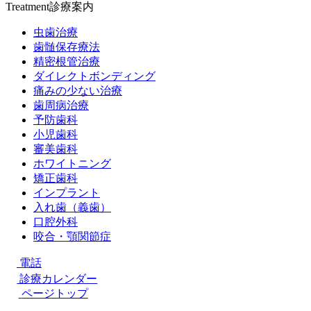
Treatment
診療案内
虫歯治療
歯髄保存療法
精密根管治療
ダイレクトボンディング
痛みの少ない治療
歯周病治療
予防歯科
小児歯科
審美歯科
ホワイトニング
矯正歯科
インプラント
入れ歯（義歯）
口腔外科
咬合・顎関節症
電話
診療カレンダー
ページトップ