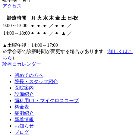
アクセス
診療時間
月
火
水
木
金
土
日/祝
9:00～13:00
●
●
●
／
●
●
／
14:00～18:00
●
●
●
／
●
▲
／
▲土曜午後：14:00～17:00
※学会等で診療時間が変更する場合があります（
詳しくはこ
ちら
）
診療日カレンダー
初めての方へ
院長・スタッフ紹介
医院案内
設備紹介
歯科用CT・マイクロスコープ
料金表
症例紹介
新着情報
お知らせ
ブログ