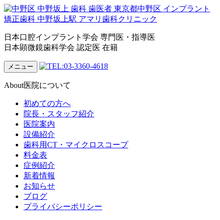
日本口腔インプラント学会 専門医・指導医
日本顕微鏡歯科学会 認定医 在籍
メニュー
About
医院について
初めての方へ
院長・スタッフ紹介
医院案内
設備紹介
歯科用CT・マイクロスコープ
料金表
症例紹介
新着情報
お知らせ
ブログ
プライバシーポリシー