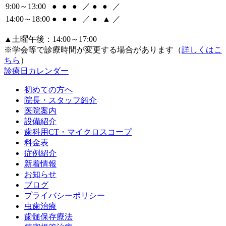
9:00～13:00
●
●
●
／
●
●
／
14:00～18:00
●
●
●
／
●
▲
／
▲土曜午後：14:00～17:00
※学会等で診療時間が変更する場合があります（
詳しくはこ
ちら
）
診療日カレンダー
初めての方へ
院長・スタッフ紹介
医院案内
設備紹介
歯科用CT・マイクロスコープ
料金表
症例紹介
新着情報
お知らせ
ブログ
プライバシーポリシー
虫歯治療
歯髄保存療法