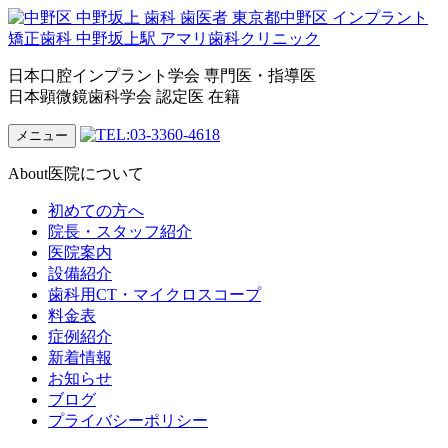
日本口腔インプラント学会 専門医・指導医
日本顕微鏡歯科学会 認定医 在籍
メニュー
About
医院について
初めての方へ
院長・スタッフ紹介
医院案内
設備紹介
歯科用CT・マイクロスコープ
料金表
症例紹介
新着情報
お知らせ
ブログ
プライバシーポリシー