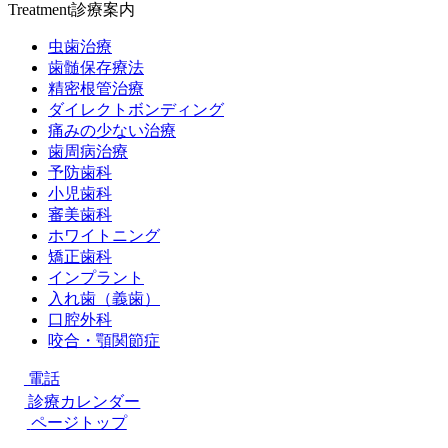
Treatment
診療案内
虫歯治療
歯髄保存療法
精密根管治療
ダイレクトボンディング
痛みの少ない治療
歯周病治療
予防歯科
小児歯科
審美歯科
ホワイトニング
矯正歯科
インプラント
入れ歯（義歯）
口腔外科
咬合・顎関節症
電話
診療カレンダー
ページトップ