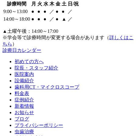
診療時間
月
火
水
木
金
土
日/祝
9:00～13:00
●
●
●
／
●
●
／
14:00～18:00
●
●
●
／
●
▲
／
▲土曜午後：14:00～17:00
※学会等で診療時間が変更する場合があります（
詳しくはこ
ちら
）
診療日カレンダー
初めての方へ
院長・スタッフ紹介
医院案内
設備紹介
歯科用CT・マイクロスコープ
料金表
症例紹介
新着情報
お知らせ
ブログ
プライバシーポリシー
虫歯治療