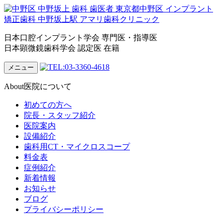
日本口腔インプラント学会 専門医・指導医
日本顕微鏡歯科学会 認定医 在籍
メニュー
About
医院について
初めての方へ
院長・スタッフ紹介
医院案内
設備紹介
歯科用CT・マイクロスコープ
料金表
症例紹介
新着情報
お知らせ
ブログ
プライバシーポリシー