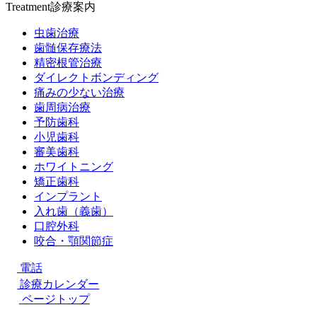
Treatment
診療案内
虫歯治療
歯髄保存療法
精密根管治療
ダイレクトボンディング
痛みの少ない治療
歯周病治療
予防歯科
小児歯科
審美歯科
ホワイトニング
矯正歯科
インプラント
入れ歯（義歯）
口腔外科
咬合・顎関節症
電話
診療カレンダー
ページトップ