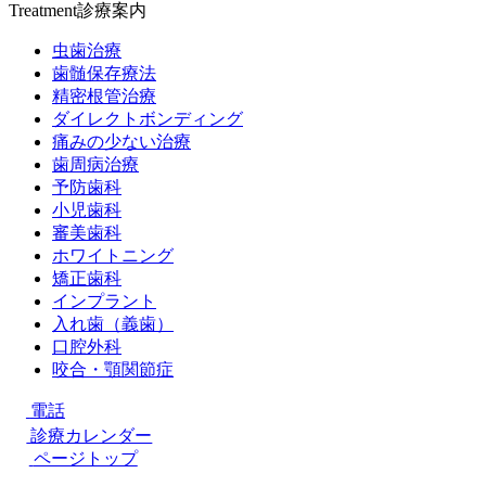
Treatment
診療案内
虫歯治療
歯髄保存療法
精密根管治療
ダイレクトボンディング
痛みの少ない治療
歯周病治療
予防歯科
小児歯科
審美歯科
ホワイトニング
矯正歯科
インプラント
入れ歯（義歯）
口腔外科
咬合・顎関節症
電話
診療カレンダー
ページトップ