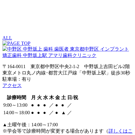
ALL
〒164-0011 東京都中野区中央2-1-2 中野坂上吉田ビル2階
東京メトロ丸ノ内線･都営大江戸線「中野坂上駅」徒歩30秒
駐車場：有り
アクセス
診療時間
月
火
水
木
金
土
日/祝
9:00～13:00
●
●
●
／
●
●
／
14:00～18:00
●
●
●
／
●
▲
／
▲土曜午後：14:00～17:00
※学会等で診療時間が変更する場合があります（
詳しくはこ