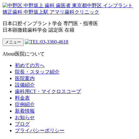
日本口腔インプラント学会 専門医・指導医
日本顕微鏡歯科学会 認定医 在籍
メニュー
About
医院について
初めての方へ
院長・スタッフ紹介
医院案内
設備紹介
歯科用CT・マイクロスコープ
料金表
症例紹介
新着情報
お知らせ
ブログ
プライバシーポリシー