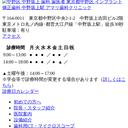
〒164-0011 東京都中野区中央2-1-2 中野坂上吉田ビル2階
東京メトロ丸ノ内線･都営大江戸線「中野坂上駅」徒歩30秒
駐車場：有り
アクセス
診療時間
月
火
水
木
金
土
日/祝
9:00～13:00
●
●
●
／
●
●
／
14:00～18:00
●
●
●
／
●
▲
／
▲土曜午後：14:00～17:00
※学会等で診療時間が変更する場合があります（
詳しくはこ
ちら
）
診療日カレンダー
初めての方へ
院長・スタッフ紹介
医院案内
設備紹介
歯科用CT・マイクロスコープ