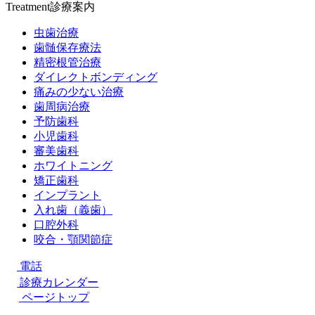
Treatment
診療案内
虫歯治療
歯髄保存療法
精密根管治療
ダイレクトボンディング
痛みの少ない治療
歯周病治療
予防歯科
小児歯科
審美歯科
ホワイトニング
矯正歯科
インプラント
入れ歯（義歯）
口腔外科
咬合・顎関節症
電話
診療カレンダー
ページトップ