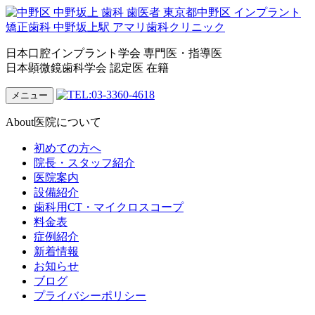
日本口腔インプラント学会 専門医・指導医
日本顕微鏡歯科学会 認定医 在籍
メニュー
About
医院について
初めての方へ
院長・スタッフ紹介
医院案内
設備紹介
歯科用CT・マイクロスコープ
料金表
症例紹介
新着情報
お知らせ
ブログ
プライバシーポリシー