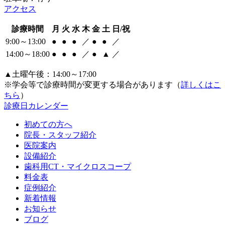
アクセス
診療時間
月
火
水
木
金
土
日/祝
9:00～13:00
●
●
●
／
●
●
／
14:00～18:00
●
●
●
／
●
▲
／
▲土曜午後：14:00～17:00
※学会等で診療時間が変更する場合があります（
詳しくはこ
ちら
）
診療日カレンダー
初めての方へ
院長・スタッフ紹介
医院案内
設備紹介
歯科用CT・マイクロスコープ
料金表
症例紹介
新着情報
お知らせ
ブログ