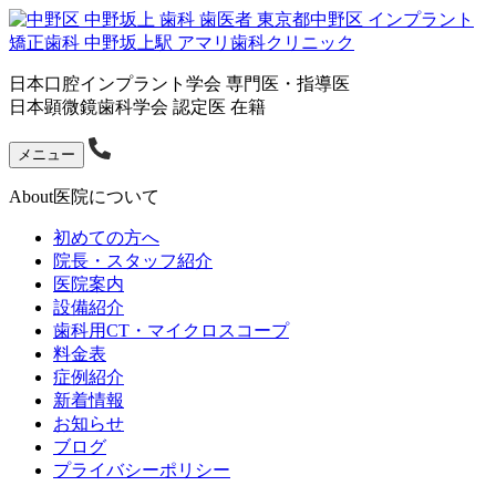
日本口腔インプラント学会 専門医・指導医
日本顕微鏡歯科学会 認定医 在籍
メニュー
About
医院について
初めての方へ
院長・スタッフ紹介
医院案内
設備紹介
歯科用CT・マイクロスコープ
料金表
症例紹介
新着情報
お知らせ
ブログ
プライバシーポリシー