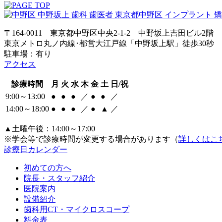
〒164-0011 東京都中野区中央2-1-2 中野坂上吉田ビル2階
東京メトロ丸ノ内線･都営大江戸線「中野坂上駅」徒歩30秒
駐車場：有り
アクセス
診療時間
月
火
水
木
金
土
日/祝
9:00～13:00
●
●
●
／
●
●
／
14:00～18:00
●
●
●
／
●
▲
／
▲土曜午後：14:00～17:00
※学会等で診療時間が変更する場合があります（
詳しくはこ
診療日カレンダー
初めての方へ
院長・スタッフ紹介
医院案内
設備紹介
歯科用CT・マイクロスコープ
料金表