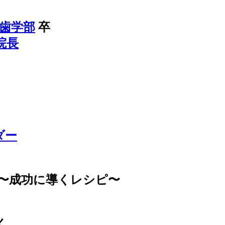
#歯学部
卒
院長
ダー
〜成功に導くレシピ〜
く、