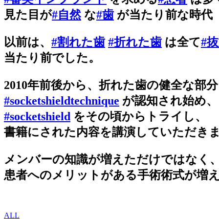
見た目が
#自然
な
#歯
が当たり前な時代
以前は、
#割れた歯
#折れた歯
は全て
#
当たり前でした。
2010年前後から、折れた歯の健全な部
#socketshieldtechnique
が認知され始め、
#socketshield
をその頃からトライし、
書籍にされた内容を講演していただき
メンバーの知識が増えただけではなく
患者へのメリットがある手術術式が増
ALL