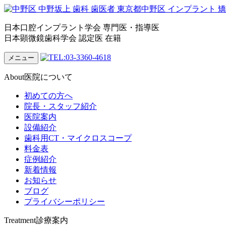
日本口腔インプラント学会 専門医・指導医
日本顕微鏡歯科学会 認定医 在籍
メニュー
About
医院について
初めての方へ
院長・スタッフ紹介
医院案内
設備紹介
歯科用CT・マイクロスコープ
料金表
症例紹介
新着情報
お知らせ
ブログ
プライバシーポリシー
Treatment
診療案内