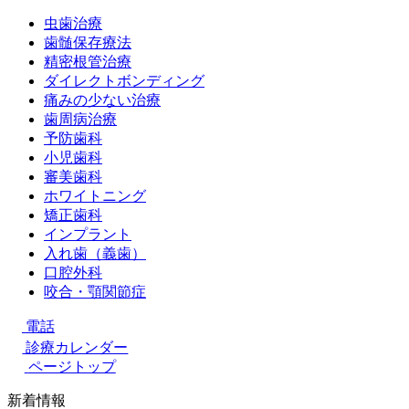
虫歯治療
歯髄保存療法
精密根管治療
ダイレクトボンディング
痛みの少ない治療
歯周病治療
予防歯科
小児歯科
審美歯科
ホワイトニング
矯正歯科
インプラント
入れ歯（義歯）
口腔外科
咬合・顎関節症
電話
診療カレンダー
ページトップ
新着情報