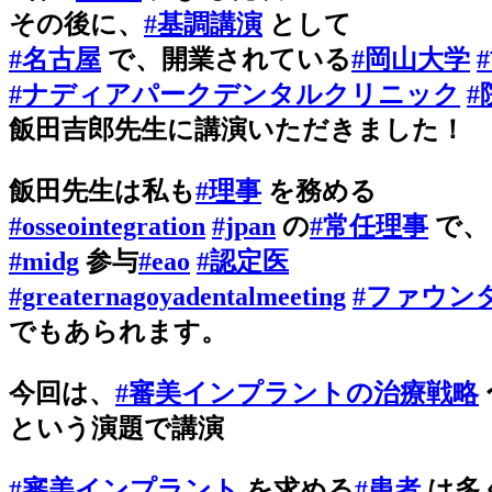
その後に、
#基調講演
として
#名古屋
で、開業されている
#岡山大学
#ナディアパークデンタルクリニック
#
飯田吉郎先生に講演いただきました！
飯田先生は私も
#理事
を務める
#osseointegration
#jpan
の
#常任理事
で、
#midg
参与
#eao
#認定医
#greaternagoyadentalmeeting
#ファウン
でもあられます。
今回は、
#審美インプラントの治療戦略
という演題で講演
#審美インプラント
を求める
#患者
は多