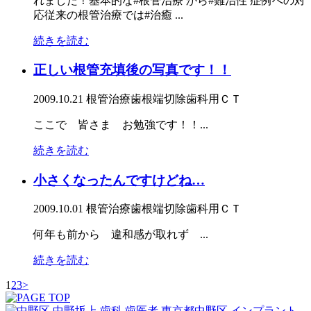
れました！基本的な#根管治療 から#難治性 症例への対
応従来の根管治療では#治癒 ...
続きを読む
正しい根管充填後の写真です！！
2009.10.21
根管治療
歯根端切除
歯科用ＣＴ
ここで 皆さま お勉強です！！...
続きを読む
小さくなったんですけどね…
2009.10.01
根管治療
歯根端切除
歯科用ＣＴ
何年も前から 違和感が取れず ...
続きを読む
1
2
3
>