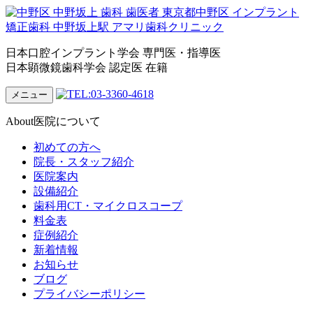
日本口腔インプラント学会 専門医・指導医
日本顕微鏡歯科学会 認定医 在籍
メニュー
About
医院について
初めての方へ
院長・スタッフ紹介
医院案内
設備紹介
歯科用CT・マイクロスコープ
料金表
症例紹介
新着情報
お知らせ
ブログ
プライバシーポリシー