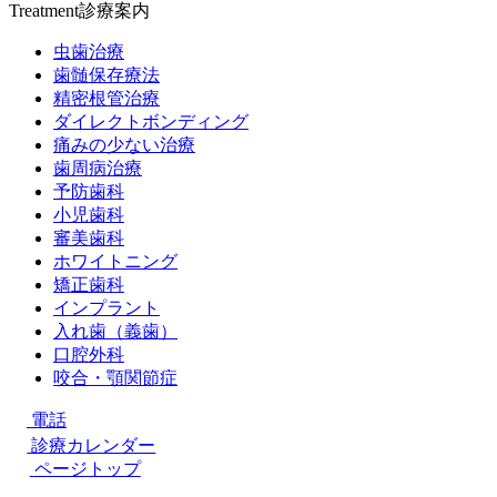
Treatment
診療案内
虫歯治療
歯髄保存療法
精密根管治療
ダイレクトボンディング
痛みの少ない治療
歯周病治療
予防歯科
小児歯科
審美歯科
ホワイトニング
矯正歯科
インプラント
入れ歯（義歯）
口腔外科
咬合・顎関節症
電話
診療カレンダー
ページトップ