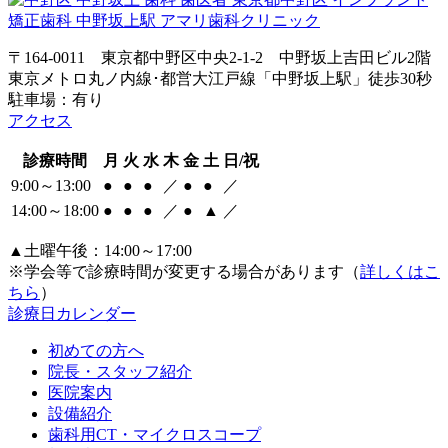
〒164-0011 東京都中野区中央2-1-2 中野坂上吉田ビル2階
東京メトロ丸ノ内線･都営大江戸線「中野坂上駅」徒歩30秒
駐車場：有り
アクセス
診療時間
月
火
水
木
金
土
日/祝
9:00～13:00
●
●
●
／
●
●
／
14:00～18:00
●
●
●
／
●
▲
／
▲土曜午後：14:00～17:00
※学会等で診療時間が変更する場合があります（
詳しくはこ
ちら
）
診療日カレンダー
初めての方へ
院長・スタッフ紹介
医院案内
設備紹介
歯科用CT・マイクロスコープ